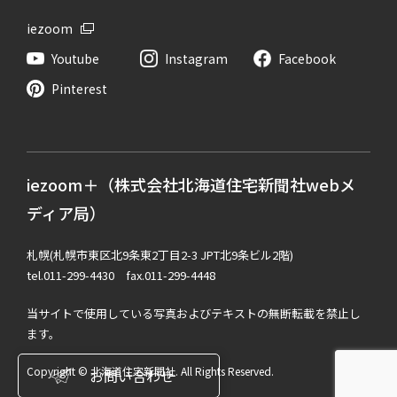
iezoom
Youtube
Instagram
Facebook
Pinterest
iezoom＋（株式会社北海道住宅新聞社webメ
ディア局）
札幌(札幌市東区北9条東2丁目2-3 JPT北9条ビル2階)
tel.011-299-4430 fax.011-299-4448
当サイトで使用している写真およびテキストの無断転載を禁止し
ます。
Copyright © 北海道住宅新聞社. All Rights Reserved.
お問い合わせ