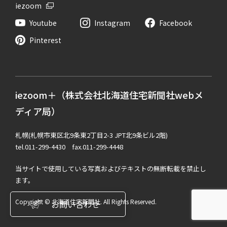
iezoom
Youtube
Instagram
Facebook
Pinterest
iezoom＋（株式会社北海道住宅新聞社webメ
ディア局）
札幌(札幌市東区北9条東2丁目2-3 JPT北9条ビル2階)
tel.011-299-4430 fax.011-299-4448
当サイトで使用している写真およびテキストの無断転載を禁止し
ます。
Copyright © 北海道住宅新聞社. All Rights Reserved.
お問い合わせ